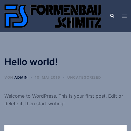
Zum
Inhalt
Suche
Men
springen
ums
Hello world!
VON
ADMIN
10. MAI 2016
UNCATEGORIZED
Welcome to WordPress. This is your first post. Edit or
delete it, then start writing!