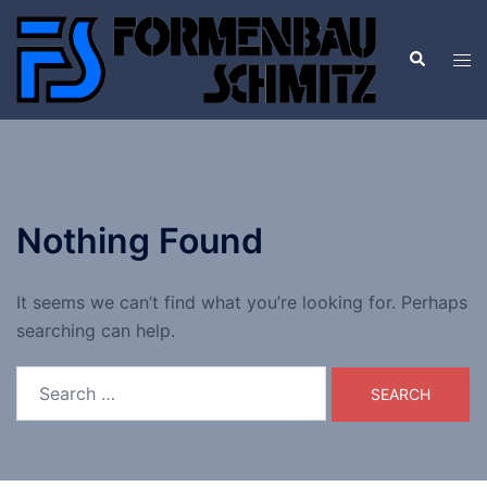
Skip
to
Search
Tog
content
men
Nothing Found
It seems we can’t find what you’re looking for. Perhaps
searching can help.
Search
for: